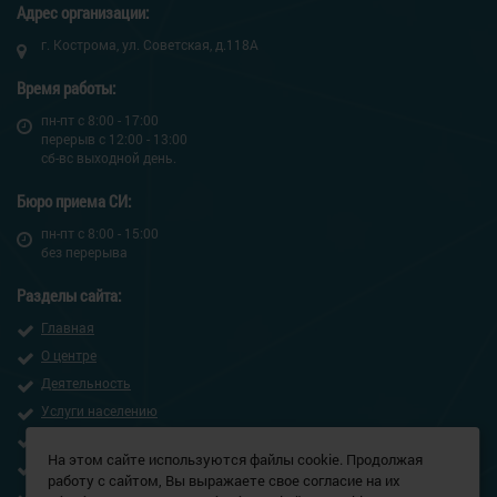
Адрес организации:
г. Кострома, ул. Советская, д.118А
Время работы:
пн-пт c 8:00 - 17:00
перерыв с 12:00 - 13:00
сб-вс выходной день.
Бюро приема СИ:
пн-пт c 8:00 - 15:00
без перерыва
Разделы сайта:
Главная
О центре
Деятельность
Услуги населению
Заказчикам
На этом сайте используются файлы cookie. Продолжая
Пресс-центр
работу с сайтом, Вы выражаете свое согласие на их
Контакты