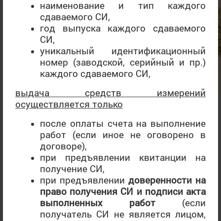
наименование и тип каждого
сдаваемого СИ,
год выпуска каждого сдаваемого
СИ,
уникальный идентификационный
номер (заводской, серийный и пр.)
каждого сдаваемого СИ,
выдача средств измерений
осуществляется только
29 ноября 1966 года ГКЛ
переименована в
Лабораторию государственного надзора за
после оплаты счета на выполнение
стандартами и измерительной техникой (ЛГН) с
работ (если иное не оговорено в
подчинением Управлению Полномочного Комитета
договоре),
стандартов при Совете министров СССР.
при предъявлении квитанции на
получение СИ,
Приказом Госстандарта СССР от 30 декабря 1985 г. №
при предъявлении
доверенности
на
473 лаборатория государственного надзора за
право
получения СИ и подписи акта
стандартами и измерительной техникой
выполненных работ
(если
переименована в Костромской центр стандартизации и
получатель СИ не является лицом,
метрологии (Костромской ЦСМ).