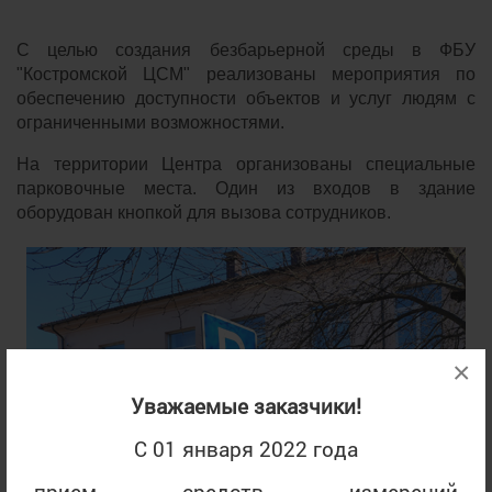
С целью создания безбарьерной среды в ФБУ
"Костромской ЦСМ" реализованы мероприятия по
обеспечению доступности объектов и услуг людям с
ограниченными возможностями.
На территории Центра организованы специальные
парковочные места. Один из входов в здание
оборудован кнопкой для вызова сотрудников.
×
Уважаемые заказчики!
С 01 января 2022 года
прием средств измерений