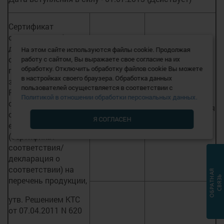
Сертификат
соответствия/
декларация о
На этом сайте используются файлы cookie. Продолжая
соответствии,
работу с сайтом, Вы выражаете свое согласие на их
обработку. Отключить обработку файлов cookie Вы можете
предусмотренные
в настройках своего браузера. Обработка данных
законодательством
Действительны
пользователей осуществляется в соответствии с
До 14.12.2011
РФ; Документы о
до окончания
Политикой в отношении обработки персональных данных.
включительно
соответствии,
срока их действия
оформленные по
Я СОГЛАСЕН
единой форме
(сертификат
соответствия/
декларация о
соответствии) на
перечень продукции,
утв. Решением КТС
от 07.04.2011 N 620