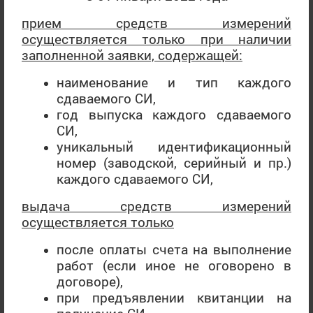
отношении которых
прием средств измерений
Решением Совета
Действительны
осуществляется только при наличии
Евразийской
До 2 декабря
до окончания
заполненной заявки, содержащей:
экономической
2016 года
срока их действия
комиссии от
наименование и тип каждого
16.05.2016 N 37
сдаваемого СИ,
изменена форма
год выпуска каждого сдаваемого
оценки соответствия
СИ,
обязательным
уникальный идентификационный
требованиям
номер (заводской, серийный и пр.)
каждого сдаваемого СИ,
Технический регламент ТС "Безопасность лифтов" (ТР
ТС 011/2011)
выдача средств измерений
осуществляется только
Дата вступления в силу - 15.02.2013 (Действует)
после оплаты счета на выполнение
работ (если иное не оговорено в
Действительны
До 20.10.2011
договоре),
до окончания
включительно
при предъявлении квитанции на
срока их действия