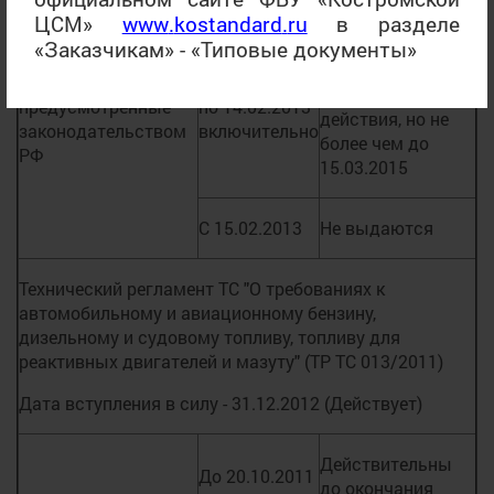
Сертификат
ЦСМ»
www
.
kostandard
.
ru
в разделе
соответствия/
Действительны
«Заказчикам» - «Типовые документы»
декларация о
до окончания
соответствии,
С 21.10.2011
срока их
предусмотренные
по 14.02.2013
действия, но не
законодательством
включительно
более чем до
РФ
15.03.2015
С 15.02.2013
Не выдаются
Технический регламент ТС "О требованиях к
автомобильному и авиационному бензину,
дизельному и судовому топливу, топливу для
реактивных двигателей и мазуту" (ТР ТС 013/2011)
Дата вступления в силу - 31.12.2012 (Действует)
Действительны
До 20.10.2011
до окончания