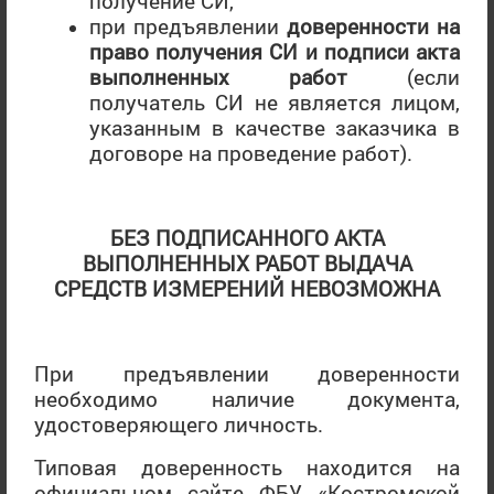
получение СИ,
Сертификат
при предъявлении
доверенности
на
соответствия/
Действительны
право
получения СИ и подписи акта
декларация о
до окончания
соответствии,
С 21.10.2011
выполненных работ
(если
срока их
предусмотренные
по 14.02.2013
получатель СИ не является лицом,
действия, но не
законодательством
включительно
указанным в качестве заказчика в
более чем до
РФ
договоре на проведение работ).
15.03.2015
С 15.02.2013
Не выдаются
БЕЗ ПОДПИСАННОГО АКТА
ВЫПОЛНЕННЫХ РАБОТ ВЫДАЧА
Технический регламент ТС "О безопасности
СРЕДСТВ ИЗМЕРЕНИЙ НЕВОЗМОЖНА
оборудования для работы во взрывоопасных средах"
(ТР ТС 012/2011)
Дата вступления в силу - 15.02.2013 (Действует)
При предъявлении доверенности
необходимо наличие документа,
удостоверяющего личность.
Действительны
До 20.10.2011
до окончания
Типовая доверенность находится на
включительно
срока их действия
официальном сайте ФБУ «Костромской