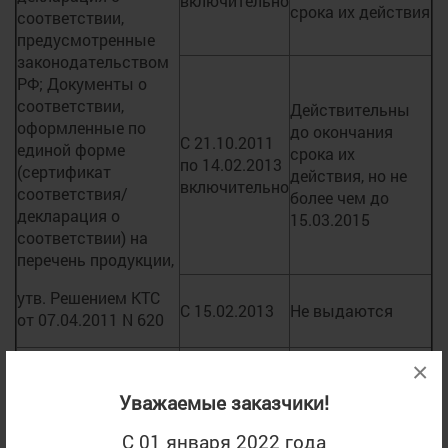
включительно
срока их действия
соответствии,
предусмотренные
законодательством
РФ; Документы о
соответствии,
Действительны
оформленные по
до окончания
С 21.10.2011
единой форме
срока их
по 14.02.2013
(сертификат
действия, но не
включительно
соответствия/
более чем до
декларация о
15.03.2015
соответствии) на
перечень продукции,
утв. Решением КТС
С 15.02.2013
Не выдаются
от 07.04.2011 N 620
×
Документы об
оценке соответствия
Уважаемые заказчики!
машин и
С 01 января 2022 года
оборудования, в