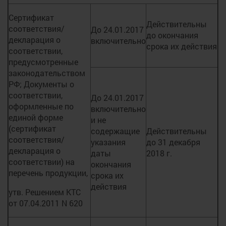
Сертификат
Действительны
соответствия/
До 24.01.2017
до окончания
декларация о
включительно
срока их действия
соответствии,
предусмотренные
законодательством
РФ; Документы о
соответствии,
До 24.01.2017
оформленные по
включительно
единой форме
и не
(сертификат
содержащие
Действительны
соответствия/
указания
до 31 декабря
декларация о
даты
2018 г.
соответствии) на
окончания
перечень продукции,
срока их
действия
утв. Решением КТС
от 07.04.2011 N 620