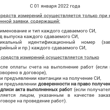
С 01 января 2022 года
средств измерений осуществляется только при 
енной заявки, содержащей:
именование и тип каждого сдаваемого СИ,
д выпуска каждого сдаваемого СИ,
никальный идентификационный номер (зав
рийный и пр.) каждого сдаваемого СИ,
 средств измерений осуществляется только
сле оплаты счета на выполнение работ (если 
оворено в договоре),
и предъявлении квитанции на получение СИ,
ри предъявлении
доверенности
на право
получен
одписи акта выполненных работ
(если получател
вляется лицом, указанным в качестве зака
говоре на проведение работ).