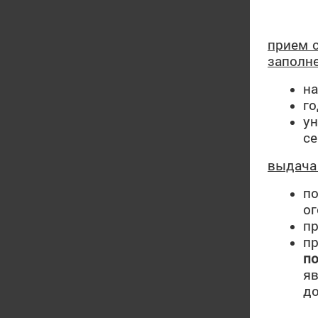
прием 
заполн
на
го
у
се
выдача
по
ог
пр
п
п
я
до