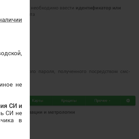
наличии
одской,
иное не
ия СИ и
ь СИ не
зчика в