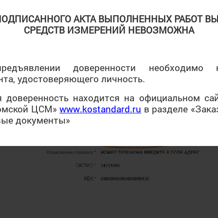
ПОДПИСАННОГО АКТА ВЫПОЛНЕННЫХ РАБОТ В
СРЕДСТВ ИЗМЕРЕНИЙ НЕВОЗМОЖНА
редъявлении доверенности необходимо н
нта, удостоверяющего личность.
я доверенность находится на официальном са
омской ЦСМ»
www
.
kostandard
.
ru
в разделе «Зака
овые документы»