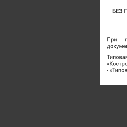
БЕЗ 
При п
докуме
Типова
«Костр
- «Тип