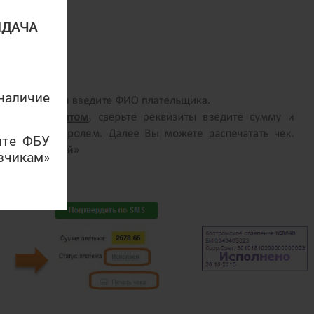
ЫДАЧА
аличие
йте ФБУ
зчикам»