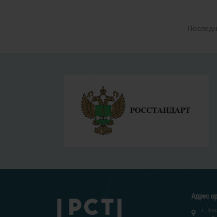
Последне
Адрес ор
г. Ко