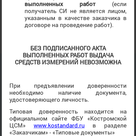
выполненных работ
(если
вернуть на доработку документы если
получатель СИ не является лицом,
информация является не полной и не
указанным в качестве заказчика в
соответствует имеющейся области
договоре на проведение работ).
аккредитации Центра.
Последнее обновление: 26.09.2022, 11:04
БЕЗ ПОДПИСАННОГО АКТА
ВЫПОЛНЕННЫХ РАБОТ ВЫДАЧА
СРЕДСТВ ИЗМЕРЕНИЙ НЕВОЗМОЖНА
При предъявлении доверенности
необходимо наличие документа,
удостоверяющего личность.
Типовая доверенность находится на
официальном сайте ФБУ «Костромской
ЦСМ»
www
.
kostandard
.
ru
в разделе
«Заказчикам» - «Типовые документы»