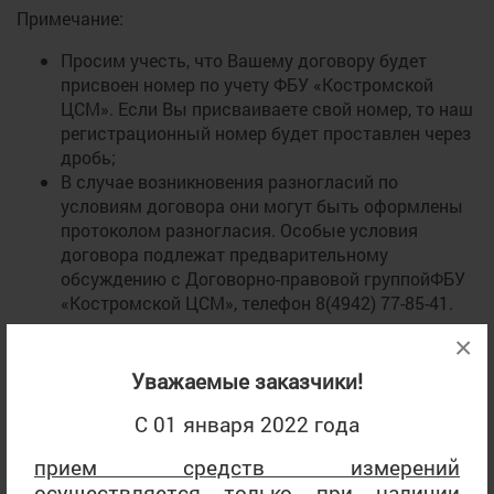
Примечание:
Просим учесть, что Вашему договору будет
присвоен номер по учету ФБУ «Костромской
ЦСМ». Если Вы присваиваете свой номер, то наш
регистрационный номер будет проставлен через
дробь;
В случае возникновения разногласий по
условиям договора они могут быть оформлены
протоколом разногласия. Особые условия
договора подлежат предварительному
обсуждению с Договорно-правовой группойФБУ
«Костромской ЦСМ», телефон 8(4942) 77-85-41.
×
2. Составить
график
(.doc, 168 Кбайт, 03.12.2021 17:19)
поверки СИ по образцу:
Уважаемые заказчики!
График поверки прикрепляется в качестве
С 01 января 2022 года
приложения к договору.
прием средств измерений
Примечание:
осуществляется только при наличии