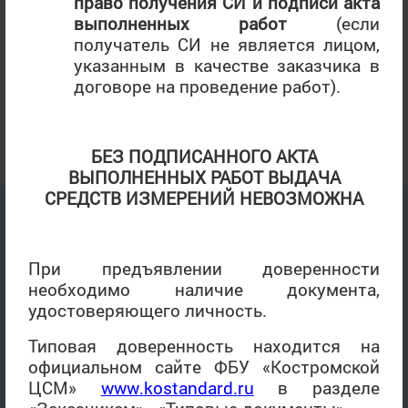
право
получения СИ и подписи акта
выполненных работ
(если
Номинация «Продукция производственно-технического
получатель СИ не является лицом,
назначения»
указанным в качестве заказчика в
договоре на проведение работ).
АО «ГАКЗ»
Кран стреловой самоходный автомобильный серии
КС-55721-2В-1 – ЛАУРЕАТ, НОВИНКА.
БЕЗ ПОДПИСАННОГО АКТА
ВЫПОЛНЕННЫХ РАБОТ ВЫДАЧА
СРЕДСТВ ИЗМЕРЕНИЙ НЕВОЗМОЖНА
При предъявлении доверенности
необходимо наличие документа,
удостоверяющего личность.
Типовая доверенность находится на
официальном сайте ФБУ «Костромской
ЦСМ»
www
.
kostandard
.
ru
в разделе