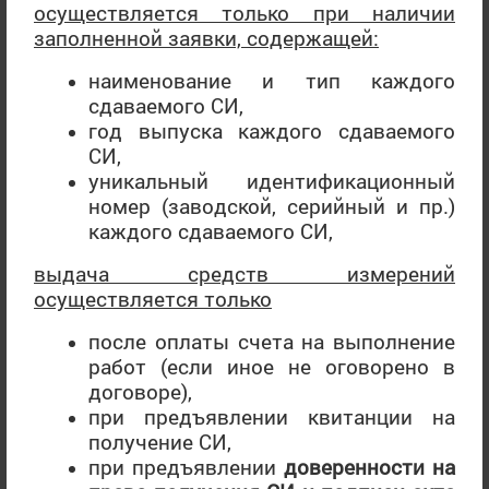
осуществляется только при наличии
- Мясной продукт из свинины копчено-варенный категории
заполненной заявки, содержащей:
Б. Окорочок «Российский» - ДИПЛОМАНТ
наименование и тип каждого
- Мясной продукт категории Б, полукопченое колбасное
сдаваемого СИ,
изделие, колбаса «Пармская» - ДИПЛОМАНТ
год выпуска каждого сдаваемого
СИ,
ООО «Карамелия» (ТМ «Меренга»):
уникальный идентификационный
номер (заводской, серийный и пр.)
- Изделия кондитерские пастильные. Зефир: Мозаика, Со
каждого сдаваемого СИ,
сливочным вкусом, Бело-розовый, С ароматом ванили –
ДИПЛОМАНТ
выдача средств измерений
- Мармелад желейный в кокосовой обсыпке: «Без
осуществляется только
добавления сахара», «Без добавления сахара Цитрусовый
после оплаты счета на выполнение
микс» - ДИПЛОМАНТ
работ (если иное не оговорено в
Номинация «Промышленные товары»
договоре),
при предъявлении квитанции на
ООО «НьюГолд
»
получение СИ,
при предъявлении
доверенности
на
Украшения ювелирные из золота с драгоценными и
полудрагоценными вставками – ДИПЛОМАНТ, НОВИНКА