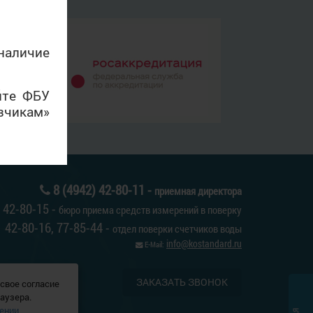
аличие
йте ФБУ
зчикам»
8 (4942) 42-80-11 -
приемная директора
42-80-15 -
бюро приема средств измерений в поверку
42-80-16, 77-85-44 -
отдел поверки счетчиков воды
info@kostandard.ru
E-Mail:
ЗАКАЗАТЬ ЗВОНОК
свое согласие
аузера.
ении