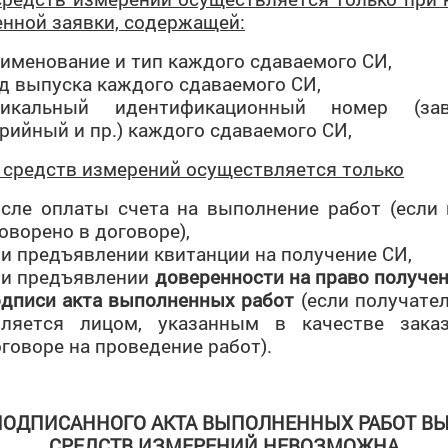
1 по 8 ноября 2025 г. во всех субъектах Российской Федера
енной заявки, содержащей:
ероссийская просветительская акция «Большой этнографически
именование и тип каждого сдаваемого СИ,
рмат: тест, 30 вопросов, 45 минут.
д выпуска каждого сдаваемого СИ,
никальный идентификационный номер (зав
ксимальная сумма баллов за выполнение всех заданий – 100.
рийный и пр.) каждого сдаваемого СИ,
ольшой этнографический диктант стал важной традицией, объ
 средств измерений осуществляется только
 пределами в стремлении лучше понять и ценить уникальное
раны.
сле оплаты счета на выполнение работ (если 
ий. Диктант помогает нам осознать, насколько глубоки и разн
оворено в договоре),
и предъявлении квитанции на получение СИ,
ри предъявлении
доверенности
на право
получен
овод подвести итоги, но и стимул двигаться дальше в укрепл
одписи акта выполненных работ
(если получател
ого агентства по делам национальностей.
вляется лицом, указанным в качестве зака
говоре на проведение работ).
ПОДПИСАННОГО АКТА ВЫПОЛНЕННЫХ РАБОТ В
СРЕДСТВ ИЗМЕРЕНИЙ НЕВОЗМОЖНА