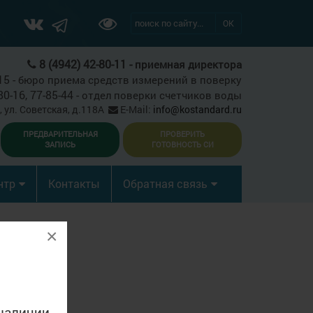
ОК
8 (4942) 42-80-11 -
приемная директора
15 -
бюро приема средств измерений в поверку
80-16, 77-85-44 -
отдел поверки счетчиков воды
, ул. Советская, д.118А
E-Mail:
info@kostandard.ru
ПРЕДВАРИТЕЛЬНАЯ
ПРОВЕРИТЬ
ЗАПИСЬ
ГОТОВНОСТЬ СИ
нтр
Контакты
Обратная связь
×
наличии