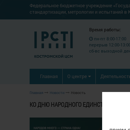
Федеральное бюджетное учреждение «Госуд
стандартизации, метрологии и испытаний в 
Время работы:
пн-пт 8:00-17:00
перерыв 12:00-13:0
сб-вс выходной де
Главная
О центре
Деятельност
Главная
Новости
Новость
КО ДНЮ НАРОДНОГО ЕДИНСТВА
1 
прием 