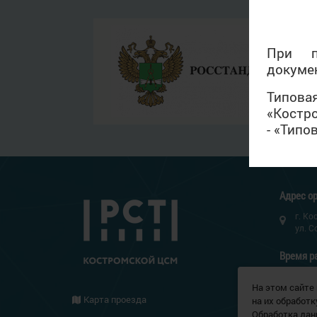
При п
докуме
Типова
«Костр
- «Тип
Адрес ор
г. Ко
ул. С
Время р
пн-пт
На этом сайте
перер
Карта проезда
на их обработк
сб-вс
Обработка дан