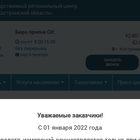
арственный региональный центр
Костромской области»
Бюро приема СИ:
42-80-
пн-пт 8:00-15:00
42-
0
без перерыва
г. Кострома
нь
Карта проезда
ЗАКАЗАТЬ
ЗВОНОК
ь
Услуги населению
Заказчикам
Пресс-це
Уважаемые заказчики!
С 01 января 2022 года
ноября 2025 г.
средств измерений осуществляется только при 